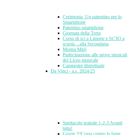
Cerimonia_Un patentino per lo
Smartphone
Patentino smartphone
Giornata della Terra
Corso di sci a Limone e SC'IO a
scuola ...alla Secondaria
Mostra Mirò
Partecipazione alle prove musicali
del Liceo musicale
Campestre distrettuale
Da Vinci - a.s. 2024/25
Spettacolo teatrale 1-2-3 Avanti
tutta!
Grazie !!!Corsa contro la fame