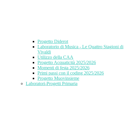
Progetto Diderot
Laboratorio di Musica - Le Quattro Stagioni di
Vivaldi
Utilizzo della CAA
Progetto Acquaticità 2025/2026
Momenti di festa 2025/2026
Primi passi con il coding 2025/2026
Progetto Muovinsieme
Laboratori-Progetti Primaria