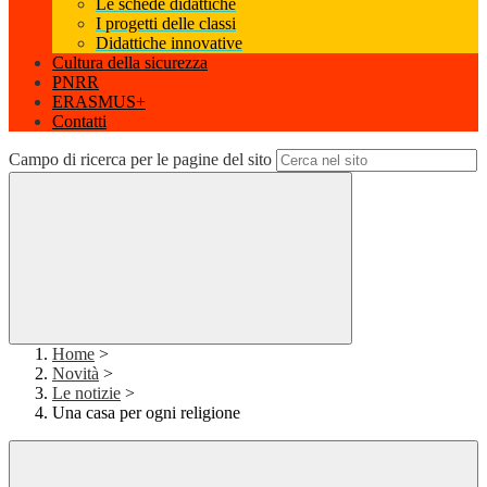
Le schede didattiche
I progetti delle classi
Didattiche innovative
Cultura della sicurezza
PNRR
ERASMUS+
Contatti
Campo di ricerca per le pagine del sito
Home
>
Novità
>
Le notizie
>
Una casa per ogni religione