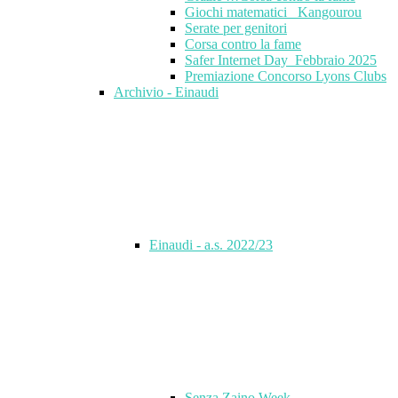
Giochi matematici_ Kangourou
Serate per genitori
Corsa contro la fame
Safer Internet Day_Febbraio 2025
Premiazione Concorso Lyons Clubs
Archivio - Einaudi
Einaudi - a.s. 2022/23
Senza Zaino Week