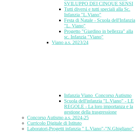
SVILUPPO DEI CINQUE SENSI
Tutti diversi e tutti speciali alla Sc.
Infanzia "L.Viano"
Festa di Natale - Scuola dell'Infanzia
"L. Viano"
Progetto "Giardino in bellezza" alla
sc. Infanzia "Viano"
Viano a.s. 2023/24
Infanzia Viano_Concorso Autismo
Scuola dell'infanzia "L.Viano" - LE
REGOLE - La loro importanza e la
gestione della trasgressione
Concorso Autismo a.s. 2024-25
Curricolo Digitale di Istituto
Laboratori-Progetti infanzia " L.Viano"-"N.Ghigliano"