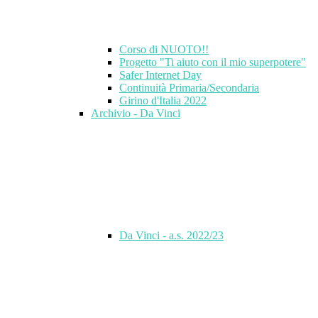
Corso di NUOTO!!
Progetto "Ti aiuto con il mio superpotere"
Safer Internet Day
Continuità Primaria/Secondaria
Girino d'Italia 2022
Archivio - Da Vinci
Da Vinci - a.s. 2022/23