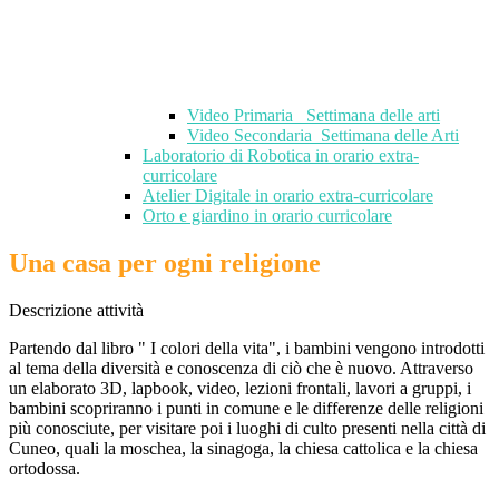
Video Primaria_ Settimana delle arti
Video Secondaria_Settimana delle Arti
Laboratorio di Robotica in orario extra-
curricolare
Atelier Digitale in orario extra-curricolare
Orto e giardino in orario curricolare
Una casa per ogni religione
Descrizione attività
Partendo dal libro " I colori della vita", i bambini vengono introdotti
al tema della diversità e conoscenza di ciò che è nuovo. Attraverso
un elaborato 3D, lapbook, video, lezioni frontali, lavori a gruppi, i
bambini scopriranno i punti in comune e le differenze delle religioni
più conosciute, per visitare poi i luoghi di culto presenti nella città di
Cuneo, quali la moschea, la sinagoga, la chiesa cattolica e la chiesa
ortodossa.