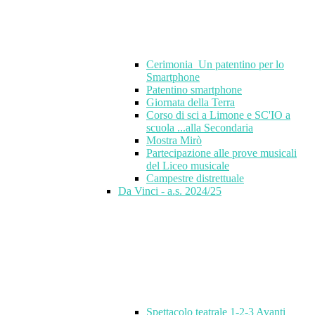
Cerimonia_Un patentino per lo
Smartphone
Patentino smartphone
Giornata della Terra
Corso di sci a Limone e SC'IO a
scuola ...alla Secondaria
Mostra Mirò
Partecipazione alle prove musicali
del Liceo musicale
Campestre distrettuale
Da Vinci - a.s. 2024/25
Spettacolo teatrale 1-2-3 Avanti