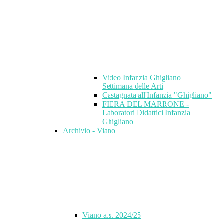
Video Infanzia Ghigliano_
Settimana delle Arti
Castagnata all'Infanzia "Ghigliano"
FIERA DEL MARRONE -
Laboratori Didattici Infanzia
Ghigliano
Archivio - Viano
Viano a.s. 2024/25