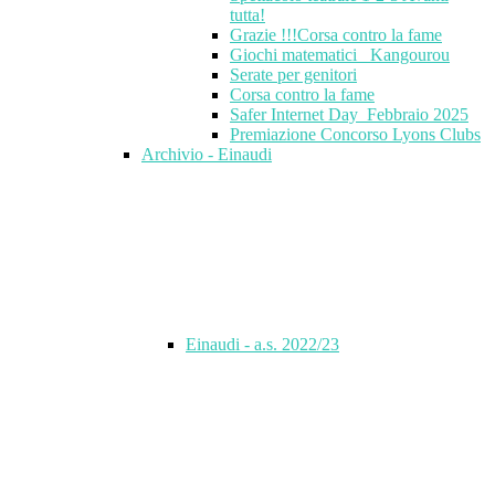
tutta!
Grazie !!!Corsa contro la fame
Giochi matematici_ Kangourou
Serate per genitori
Corsa contro la fame
Safer Internet Day_Febbraio 2025
Premiazione Concorso Lyons Clubs
Archivio - Einaudi
Einaudi - a.s. 2022/23