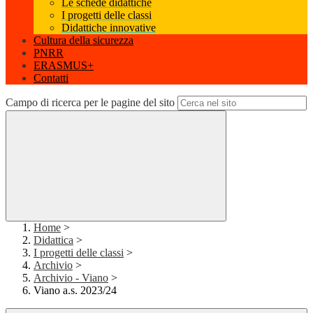
Le schede didattiche
I progetti delle classi
Didattiche innovative
Cultura della sicurezza
PNRR
ERASMUS+
Contatti
Campo di ricerca per le pagine del sito
Home
>
Didattica
>
I progetti delle classi
>
Archivio
>
Archivio - Viano
>
Viano a.s. 2023/24