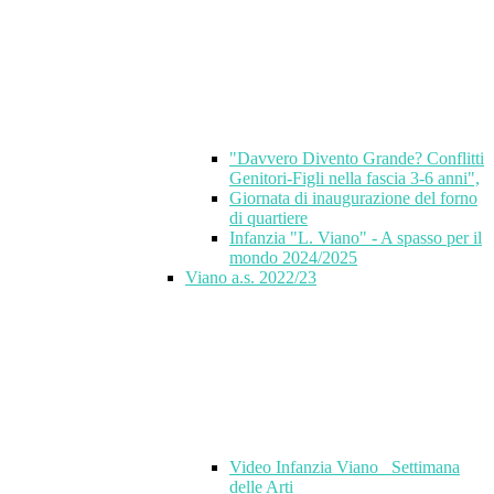
"Davvero Divento Grande? Conflitti
Genitori-Figli nella fascia 3-6 anni",
Giornata di inaugurazione del forno
di quartiere
Infanzia "L. Viano" - A spasso per il
mondo 2024/2025
Viano a.s. 2022/23
Video Infanzia Viano_ Settimana
delle Arti