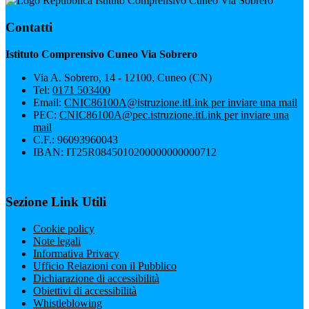
Istituto Comprensivo Cuneo Via Sobrero
Contatti
Istituto Comprensivo Cuneo Via Sobrero
Via A. Sobrero, 14 - 12100, Cuneo (CN)
Tel:
0171 503400
Email:
CNIC86100A@istruzione.it
Link per inviare una mail
PEC:
CNIC86100A@pec.istruzione.it
Link per inviare una
mail
C.F.: 96093960043
IBAN: IT25R0845010200000000000712
Sezione Link Utili
Cookie policy
Note legali
Informativa Privacy
Ufficio Relazioni con il Pubblico
Dichiarazione di accessibilità
Obiettivi di accessibilità
Whistleblowing