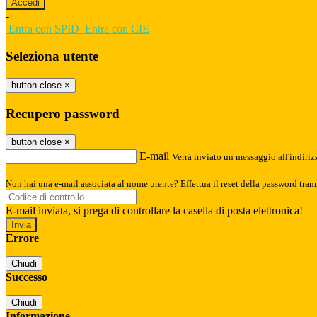
-
Entra con SPID
Entra con CIE
Seleziona utente
button close
×
Recupero password
button close
×
E-mail
Verrà inviato un messaggio all'indirizz
Non hai una e-mail associata al nome utente? Effettua il reset della password tram
E-mail inviata, si prega di controllare la casella di posta elettronica!
Errore
Chiudi
Successo
Chiudi
Informazione