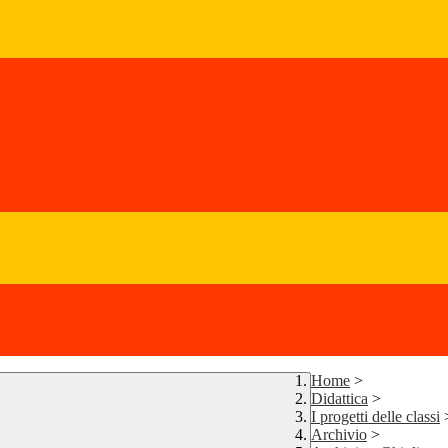
Home
>
Didattica
>
I progetti delle classi
Archivio
>