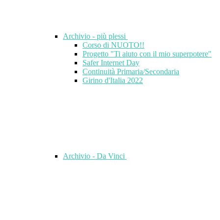
Archivio - più plessi
Corso di NUOTO!!
Progetto "Ti aiuto con il mio superpotere"
Safer Internet Day
Continuità Primaria/Secondaria
Girino d'Italia 2022
Archivio - Da Vinci