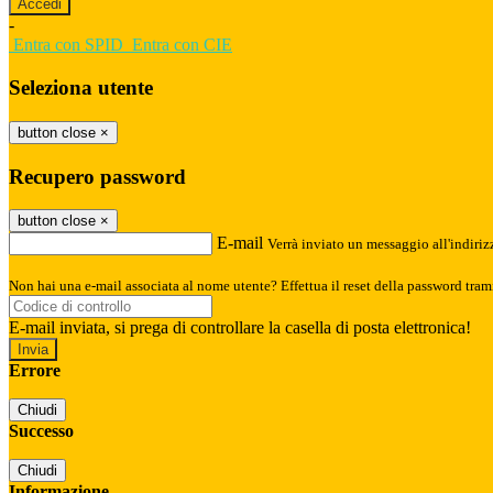
-
Entra con SPID
Entra con CIE
Seleziona utente
button close
×
Recupero password
button close
×
E-mail
Verrà inviato un messaggio all'indirizz
Non hai una e-mail associata al nome utente? Effettua il reset della password tram
E-mail inviata, si prega di controllare la casella di posta elettronica!
Errore
Chiudi
Successo
Chiudi
Informazione