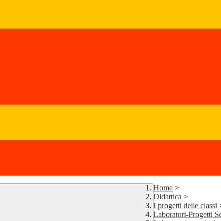
Home
>
Didattica
>
I progetti delle classi
Laboratori-Progetti S