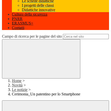
Le schede didattiche
I progetti delle classi
Didattiche innovative
Cultura della sicurezza
PNRR
ERASMUS+
Contatti
Campo di ricerca per le pagine del sito
Home
>
Novità
>
Le notizie
>
Cerimonia_Un patentino per lo Smartphone