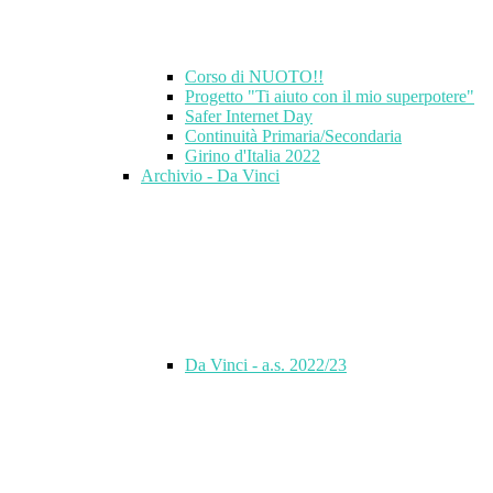
Corso di NUOTO!!
Progetto "Ti aiuto con il mio superpotere"
Safer Internet Day
Continuità Primaria/Secondaria
Girino d'Italia 2022
Archivio - Da Vinci
Da Vinci - a.s. 2022/23