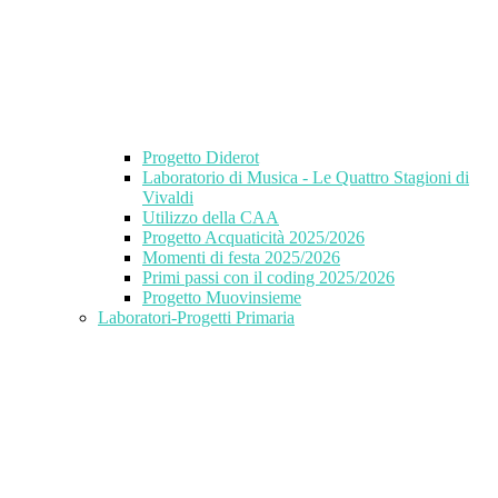
Progetto Diderot
Laboratorio di Musica - Le Quattro Stagioni di
Vivaldi
Utilizzo della CAA
Progetto Acquaticità 2025/2026
Momenti di festa 2025/2026
Primi passi con il coding 2025/2026
Progetto Muovinsieme
Laboratori-Progetti Primaria