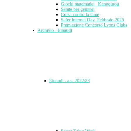
Giochi matematici_ Kangourou
Serate per genitori
Corsa contro la fame
Safer Internet Day_Febbraio 2025
Premiazione Concorso Lyons Clubs
Archivio - Einaudi
Einaudi - a.s. 2022/23
Senza Zaino Week