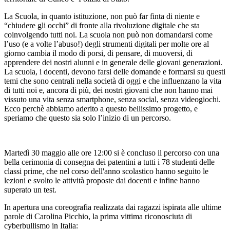
La Scuola, in quanto istituzione, non può far finta di niente e
“chiudere gli occhi” di fronte alla rivoluzione digitale che sta
coinvolgendo tutti noi. La scuola non può non domandarsi come
l’uso (e a volte l’abuso!) degli strumenti digitali per molte ore al
giorno cambia il modo di porsi, di pensare, di muoversi, di
apprendere dei nostri alunni e in generale delle giovani generazioni.
La scuola, i docenti, devono farsi delle domande e formarsi su questi
temi che sono centrali nella società di oggi e che influenzano la vita
di tutti noi e, ancora di più, dei nostri giovani che non hanno mai
vissuto una vita senza smartphone, senza social, senza videogiochi.
Ecco perchè abbiamo aderito a questo bellissimo progetto, e
speriamo che questo sia solo l’inizio di un percorso.
Martedì 30 maggio alle ore 12:00 si è concluso il percorso con una
bella cerimonia di consegna dei patentini a tutti i 78 studenti delle
classi prime, che nel corso dell'anno scolastico hanno seguito le
lezioni e svolto le attività proposte dai docenti e infine hanno
superato un test.
In apertura una coreografia realizzata dai ragazzi ispirata alle ultime
parole di Carolina Picchio, la prima vittima riconosciuta di
cyberbullismo in Italia: