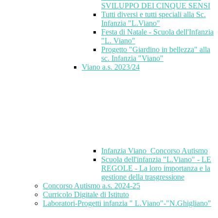
SVILUPPO DEI CINQUE SENSI
Tutti diversi e tutti speciali alla Sc.
Infanzia "L.Viano"
Festa di Natale - Scuola dell'Infanzia
"L. Viano"
Progetto "Giardino in bellezza" alla
sc. Infanzia "Viano"
Viano a.s. 2023/24
Infanzia Viano_Concorso Autismo
Scuola dell'infanzia "L.Viano" - LE
REGOLE - La loro importanza e la
gestione della trasgressione
Concorso Autismo a.s. 2024-25
Curricolo Digitale di Istituto
Laboratori-Progetti infanzia " L.Viano"-"N.Ghigliano"