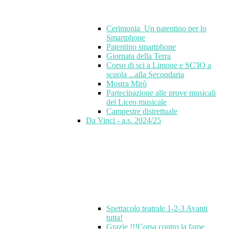
Cerimonia_Un patentino per lo
Smartphone
Patentino smartphone
Giornata della Terra
Corso di sci a Limone e SC'IO a
scuola ...alla Secondaria
Mostra Mirò
Partecipazione alle prove musicali
del Liceo musicale
Campestre distrettuale
Da Vinci - a.s. 2024/25
Spettacolo teatrale 1-2-3 Avanti
tutta!
Grazie !!!Corsa contro la fame