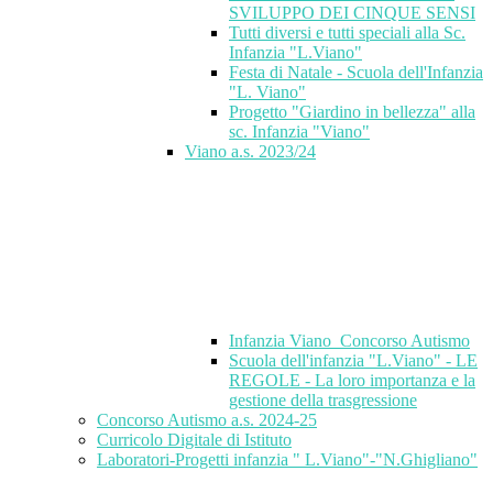
SVILUPPO DEI CINQUE SENSI
Tutti diversi e tutti speciali alla Sc.
Infanzia "L.Viano"
Festa di Natale - Scuola dell'Infanzia
"L. Viano"
Progetto "Giardino in bellezza" alla
sc. Infanzia "Viano"
Viano a.s. 2023/24
Infanzia Viano_Concorso Autismo
Scuola dell'infanzia "L.Viano" - LE
REGOLE - La loro importanza e la
gestione della trasgressione
Concorso Autismo a.s. 2024-25
Curricolo Digitale di Istituto
Laboratori-Progetti infanzia " L.Viano"-"N.Ghigliano"