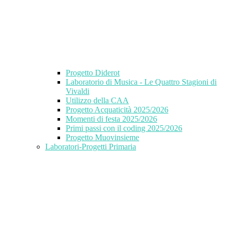
Progetto Diderot
Laboratorio di Musica - Le Quattro Stagioni di
Vivaldi
Utilizzo della CAA
Progetto Acquaticità 2025/2026
Momenti di festa 2025/2026
Primi passi con il coding 2025/2026
Progetto Muovinsieme
Laboratori-Progetti Primaria