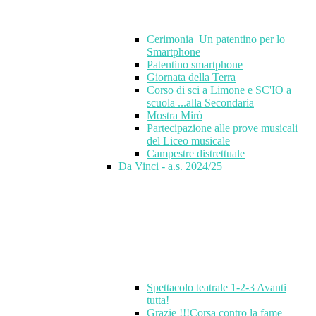
Cerimonia_Un patentino per lo
Smartphone
Patentino smartphone
Giornata della Terra
Corso di sci a Limone e SC'IO a
scuola ...alla Secondaria
Mostra Mirò
Partecipazione alle prove musicali
del Liceo musicale
Campestre distrettuale
Da Vinci - a.s. 2024/25
Spettacolo teatrale 1-2-3 Avanti
tutta!
Grazie !!!Corsa contro la fame