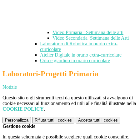
Video Primaria_ Settimana delle arti
Video Secondaria_Settimana delle Arti
Laboratorio di Robotica in orario extra-
curricolare
Atelier Digitale in orario extra-curricolare
Orto e giardino in orario curricolare
Laboratori-Progetti Primaria
Notizie
Questo sito o gli strumenti terzi da questo utilizzati si avvalgono di
cookie necessari al funzionamento ed utili alle finalità illustrate nella
COOKIE POLICY
.
Personalizza
Rifiuta tutti
i cookies
Accetta tutti
i cookies
Gestione cookie
In questa schermata è possibile scegliere quali cookie consentire.