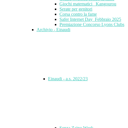
Giochi matematici_ Kangourou
Serate per genitori
Corsa contro la fame
Safer Internet Day_Febbraio 2025
Premiazione Concorso Lyons Clubs
Archivio - Einaudi
Einaudi - a.s. 2022/23
Senza Zaino Week