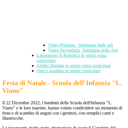
Video Primaria_ Settimana delle arti
Video Secondaria_Settimana delle Arti
Laboratorio di Robotica in orario extra-
curricolare
Atelier Digitale in orario extra-curricolare
Orto e giardino in orario curricolare
Festa di Natale - Scuola dell'Infanzia "L.
Viano"
Il 22 Dicembre 2022, i bambini della Scuola dell'Infanzia "L.
Viano" e le loro maestre, hanno voluto condividere un momento di
festa e di scambio di auguri con i genitori, con semplici canti e
filastrocche.
Le insegnanti, molto grate, ringraziano di cuore il
Comitato del