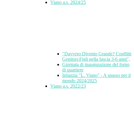
Viano a.s. 2024/25
"Davvero Divento Grande? Conflitti
Genitori-Figli nella fascia 3-6 anni",
Giornata di inaugurazione del forno
di quartiere
Infanzia "L. Viano" - A spasso per il
mondo 2024/2025
Viano a.s. 2022/23