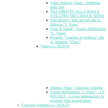
Video Infanzia Viano_ Settimana
delle Arti
TRA DIRITTO ALLA NOIA E
SVILUPPO DEI CINQUE SENSI
Tutti diversi e tutti speciali alla Sc.
Infanzia "L.Viano"
Festa di Natale - Scuola dell'Infanzia
"L. Viano"
Progetto "Giardino in bellezza" alla
sc. Infanzia "Viano"
Viano a.s. 2023/24
Infanzia Viano_Concorso Autismo
Scuola dell'infanzia "L.Viano" - LE
REGOLE - La loro importanza e la
gestione della trasgressione
Concorso Autismo a.s. 2024-25