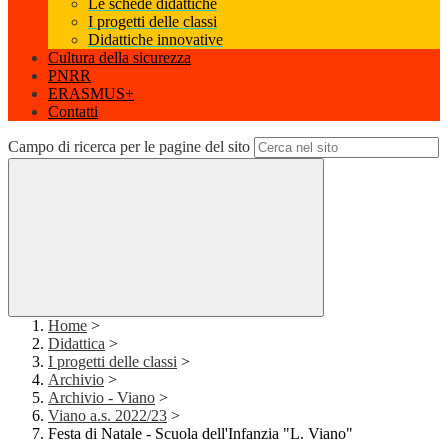
Le schede didattiche
I progetti delle classi
Didattiche innovative
Cultura della sicurezza
PNRR
ERASMUS+
Contatti
Campo di ricerca per le pagine del sito
Home
>
Didattica
>
I progetti delle classi
>
Archivio
>
Archivio - Viano
>
Viano a.s. 2022/23
>
Festa di Natale - Scuola dell'Infanzia "L. Viano"