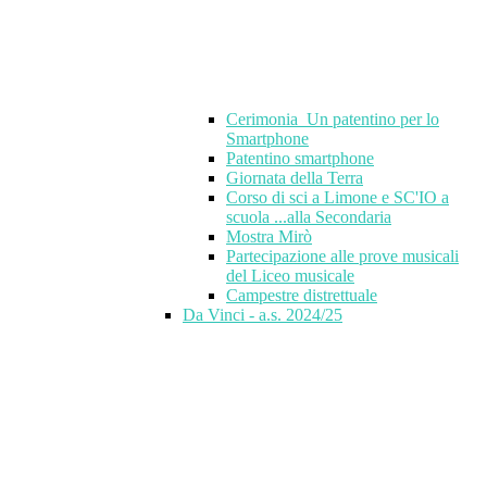
Cerimonia_Un patentino per lo
Smartphone
Patentino smartphone
Giornata della Terra
Corso di sci a Limone e SC'IO a
scuola ...alla Secondaria
Mostra Mirò
Partecipazione alle prove musicali
del Liceo musicale
Campestre distrettuale
Da Vinci - a.s. 2024/25