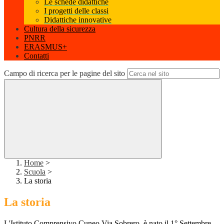
Le schede didattiche
I progetti delle classi
Didattiche innovative
Cultura della sicurezza
PNRR
ERASMUS+
Contatti
Campo di ricerca per le pagine del sito
Home
>
Scuola
>
La storia
La storia
L'
Istituto Comprensivo Cuneo Via Sobrero, è nato
il 1° Settembre