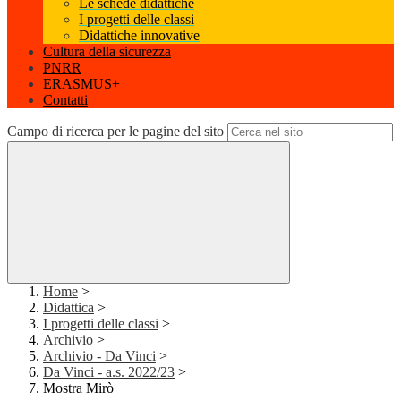
Le schede didattiche
I progetti delle classi
Didattiche innovative
Cultura della sicurezza
PNRR
ERASMUS+
Contatti
Campo di ricerca per le pagine del sito
Home
>
Didattica
>
I progetti delle classi
>
Archivio
>
Archivio - Da Vinci
>
Da Vinci - a.s. 2022/23
>
Mostra Mirò