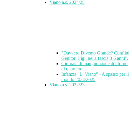
Viano a.s. 2024/25
"Davvero Divento Grande? Conflitti
Genitori-Figli nella fascia 3-6 anni",
Giornata di inaugurazione del forno
di quartiere
Infanzia "L. Viano" - A spasso per il
mondo 2024/2025
Viano a.s. 2022/23