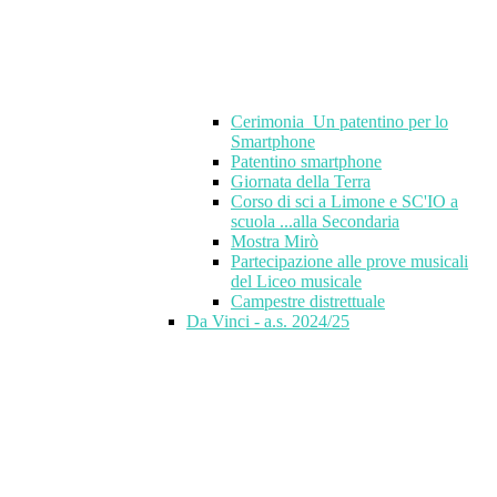
Cerimonia_Un patentino per lo
Smartphone
Patentino smartphone
Giornata della Terra
Corso di sci a Limone e SC'IO a
scuola ...alla Secondaria
Mostra Mirò
Partecipazione alle prove musicali
del Liceo musicale
Campestre distrettuale
Da Vinci - a.s. 2024/25