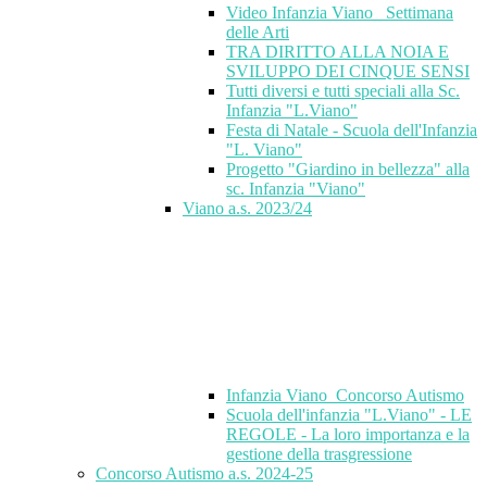
Video Infanzia Viano_ Settimana
delle Arti
TRA DIRITTO ALLA NOIA E
SVILUPPO DEI CINQUE SENSI
Tutti diversi e tutti speciali alla Sc.
Infanzia "L.Viano"
Festa di Natale - Scuola dell'Infanzia
"L. Viano"
Progetto "Giardino in bellezza" alla
sc. Infanzia "Viano"
Viano a.s. 2023/24
Infanzia Viano_Concorso Autismo
Scuola dell'infanzia "L.Viano" - LE
REGOLE - La loro importanza e la
gestione della trasgressione
Concorso Autismo a.s. 2024-25