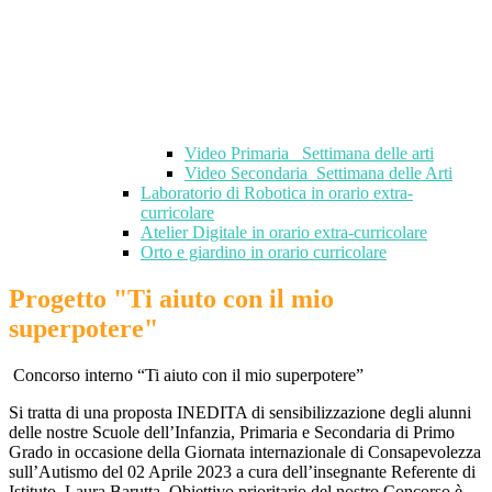
Video Primaria_ Settimana delle arti
Video Secondaria_Settimana delle Arti
Laboratorio di Robotica in orario extra-
curricolare
Atelier Digitale in orario extra-curricolare
Orto e giardino in orario curricolare
Progetto "Ti aiuto con il mio
superpotere"
Concorso interno “Ti aiuto con il mio superpotere”
Si tratta di una proposta INEDITA di sensibilizzazione degli alunni
delle nostre Scuole dell’Infanzia, Primaria e Secondaria di Primo
Grado in occasione della Giornata internazionale di Consapevolezza
sull’Autismo del 02 Aprile 2023 a cura dell’insegnante Referente di
Istituto, Laura Barutta. Obiettivo prioritario del nostro Concorso è