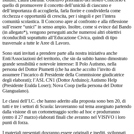
quello di promuovere il concetto dell’unicità di ciascuno e
dell’importanza di accoglierla, farla fiorire e condividerla come
ricchezza e opportunità di crescita, per i singoli e per l’intera
comunità scolastica. Il Concorso apre al confronto e alla riflessione
sull’essere “unici” in senso ampio. Inoltre, come si evince dal Bando
(in allegato*), vengono perseguiti anche numerosi altri obiettivi
riconducibili soprattutto all’Educazione Civica, quindi di tipo
trasversale a tutte le Aree di Lavoro.
Sono stati invitati a prendere parte alla nostra iniziativa anche
Enti/Associazioni del territorio, che sin da subito hanno dimostrato
grande sensibilità e notevole interesse: Il Polo Autismo, nella
persona del Dottor Piumetti (che ha anche accolto l’invito di
assumere l’incarico di Presidente della Commissione giudicatrice
degli elaborati); l’ASL CN1 (Dottor Arduino); Autismo Help
(Presidente Eralda Loser); Nova Coop (nella persona del Dottor
Giangualano).
Le classi dell’I.C. che hanno aderito alla proposta sono ben 20, di
tutti e tre i settori di Scuola: lavoreranno sul tema assegnato partendo
dalla visione di un cortometraggio scelto ad hoc e produrranno
(entro il 27 marzo) elaborati finali che avranno nel VISIVO i loro
punti di forza.
I materiali presentati dovranno essere originali e inediti, sviluppati