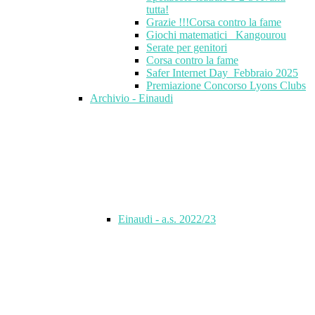
tutta!
Grazie !!!Corsa contro la fame
Giochi matematici_ Kangourou
Serate per genitori
Corsa contro la fame
Safer Internet Day_Febbraio 2025
Premiazione Concorso Lyons Clubs
Archivio - Einaudi
Einaudi - a.s. 2022/23