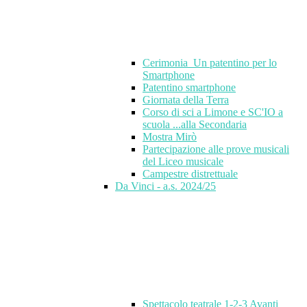
Cerimonia_Un patentino per lo
Smartphone
Patentino smartphone
Giornata della Terra
Corso di sci a Limone e SC'IO a
scuola ...alla Secondaria
Mostra Mirò
Partecipazione alle prove musicali
del Liceo musicale
Campestre distrettuale
Da Vinci - a.s. 2024/25
Spettacolo teatrale 1-2-3 Avanti