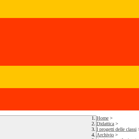
Home
>
Didattica
>
I progetti delle classi
Archivio
>