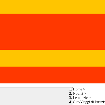
Home
>
Novità
>
Le notizie
>
Gite/Viaggi di Istruzi