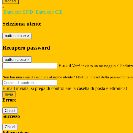
-
Entra con SPID
Entra con CIE
Seleziona utente
button close
×
Recupero password
button close
×
E-mail
Verrà inviato un messaggio all'indirizz
Non hai una e-mail associata al nome utente? Effettua il reset della password tram
E-mail inviata, si prega di controllare la casella di posta elettronica!
Errore
Chiudi
Successo
Chiudi
Informazione