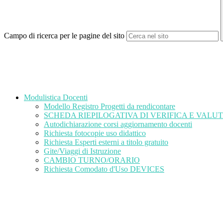
Campo di ricerca per le pagine del sito
Modulistica Docenti
Modello Registro Progetti da rendicontare
SCHEDA RIEPILOGATIVA DI VERIFICA E VAL
Autodichiarazione corsi aggiornamento docenti
Richiesta fotocopie uso didattico
Richiesta Esperti esterni a titolo gratuito
Gite/Viaggi di Istruzione
CAMBIO TURNO/ORARIO
Richiesta Comodato d'Uso DEVICES