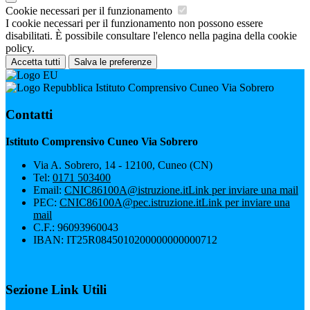
Cookie necessari per il funzionamento
I cookie necessari per il funzionamento non possono essere
disabilitati. È possibile consultare l'elenco nella pagina della cookie
policy.
Accetta tutti
Salva le preferenze
Istituto Comprensivo Cuneo Via Sobrero
Contatti
Istituto Comprensivo Cuneo Via Sobrero
Via A. Sobrero, 14 - 12100, Cuneo (CN)
Tel:
0171 503400
Email:
CNIC86100A@istruzione.it
Link per inviare una mail
PEC:
CNIC86100A@pec.istruzione.it
Link per inviare una
mail
C.F.: 96093960043
IBAN: IT25R0845010200000000000712
Sezione Link Utili