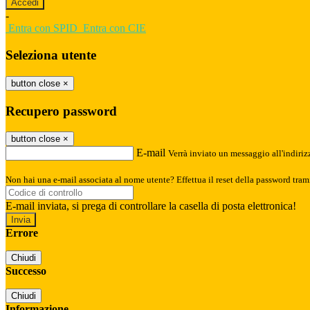
-
Entra con SPID
Entra con CIE
Seleziona utente
button close
×
Recupero password
button close
×
E-mail
Verrà inviato un messaggio all'indirizz
Non hai una e-mail associata al nome utente? Effettua il reset della password tram
E-mail inviata, si prega di controllare la casella di posta elettronica!
Errore
Chiudi
Successo
Chiudi
Informazione