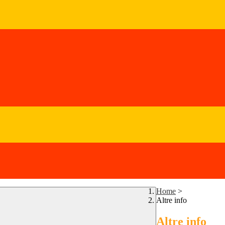
Home
>
Altre info
Altre info