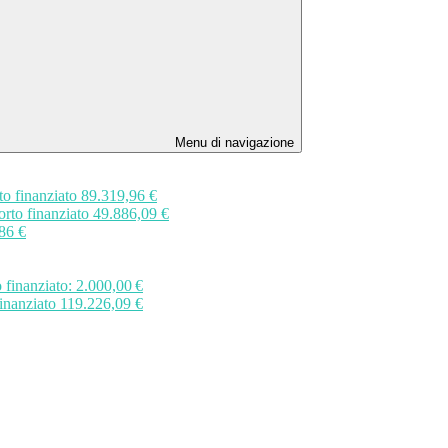
Menu di navigazione
o finanziato 89.319,96 €
rto finanziato 49.886,09 €
86 €
finanziato: 2.000,00 €
inanziato 119.226,09 €