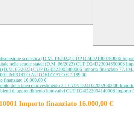
lla dispersione scolastica (D.M. 19/2024) CUP D24D21000780006 Import
digitale nelle scuole statali (D.M. 66/2023) CUP D24D23004650006 Impo
tali (D.M. 65/2023) CUP D24D23003880006 Importo finanziato 77.104,
00150001 IMPORTO AUTORIZZATO € 7.189,00
finanziato 16.000,00 €
’ambito della linea di investimento 2.1 CUP: D24D22002630006 Importo 
 Ambienti di apprendimento innovativi CUP D24D22004140006 Importo f
001 Importo finanziato 16.000,00 €