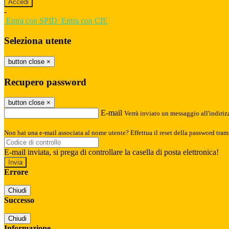
-
Entra con SPID
Entra con CIE
Seleziona utente
button close
×
Recupero password
button close
×
E-mail
Verrà inviato un messaggio all'indirizz
Non hai una e-mail associata al nome utente? Effettua il reset della password tram
E-mail inviata, si prega di controllare la casella di posta elettronica!
Errore
Chiudi
Successo
Chiudi
Informazione