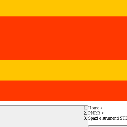
Home
>
PNRR
>
Spazi e strumenti S