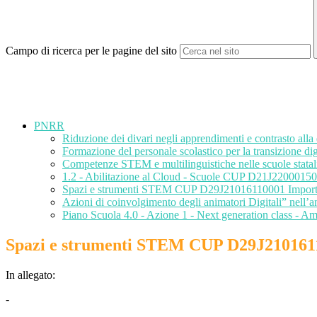
Campo di ricerca per le pagine del sito
PNRR
Riduzione dei divari negli apprendimenti e contrasto a
Formazione del personale scolastico per la transizione 
Competenze STEM e multilinguistiche nelle scuole sta
1.2 - Abilitazione al Cloud - Scuole CUP D21J220
Spazi e strumenti STEM CUP D29J21016110001 Importo 
Azioni di coinvolgimento degli animatori Digitali” nell
Piano Scuola 4.0 - Azione 1 - Next generation class -
Spazi e strumenti STEM CUP D29J21016110
In allegato:
-