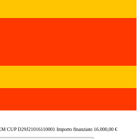
TEM CUP D29J21016110001 Importo finanziato 16.000,00 €