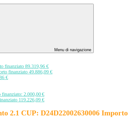
Menu di navigazione
o finanziato 89.319,96 €
rto finanziato 49.886,09 €
86 €
finanziato: 2.000,00 €
inanziato 119.226,09 €
imento 2.1 CUP: D24D22002630006 Importo