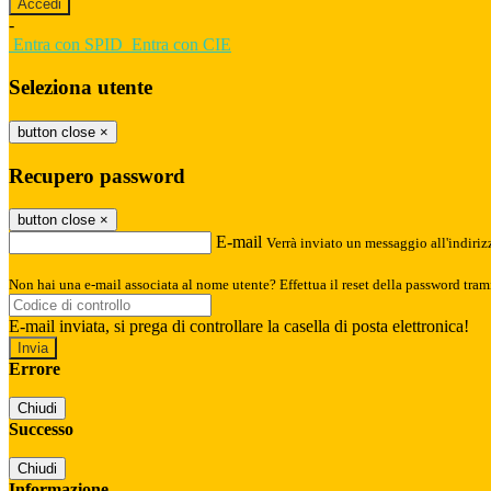
-
Entra con SPID
Entra con CIE
Seleziona utente
button close
×
Recupero password
button close
×
E-mail
Verrà inviato un messaggio all'indirizz
Non hai una e-mail associata al nome utente? Effettua il reset della password tram
E-mail inviata, si prega di controllare la casella di posta elettronica!
Errore
Chiudi
Successo
Chiudi
Informazione