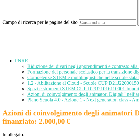
Campo di ricerca per le pagine del sito
PNRR
Riduzione dei divari negli apprendimenti e contrasto a
Formazione del personale scolastico per la transizione 
Competenze STEM e multilinguistiche nelle scuole sta
1.2 - Abilitazione al Cloud - Scuole CUP D21J220
Spazi e strumenti STEM CUP D29J21016110001 Importo 
Azioni di coinvolgimento degli animatori Digitali” nell
Piano Scuola 4.0 - Azione 1 - Next generation class -
Azioni di coinvolgimento degli animatori 
finanziato: 2.000,00 €
In allegato: