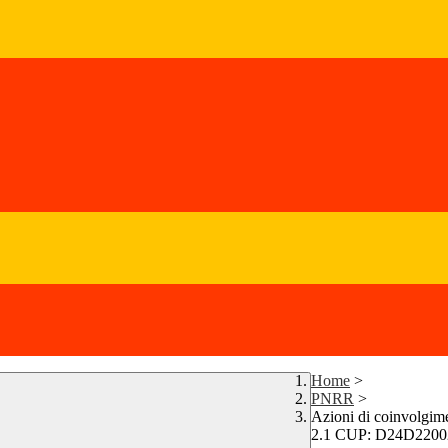
Home
>
PNRR
>
Azioni di coinvolgimen
2.1 CUP: D24D220026