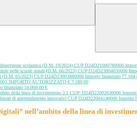
lla dispersione scolastica (D.M. 19/2024) CUP D24D21000780006 Import
digitale nelle scuole statali (D.M. 66/2023) CUP D24D23004650006 Impo
tali (D.M. 65/2023) CUP D24D23003880006 Importo finanziato 77.104,
00150001 IMPORTO AUTORIZZATO € 7.189,00
finanziato 16.000,00 €
’ambito della linea di investimento 2.1 CUP: D24D22002630006 Importo 
 Ambienti di apprendimento innovativi CUP D24D22004140006 Importo f
Digitali” nell’ambito della linea di invest