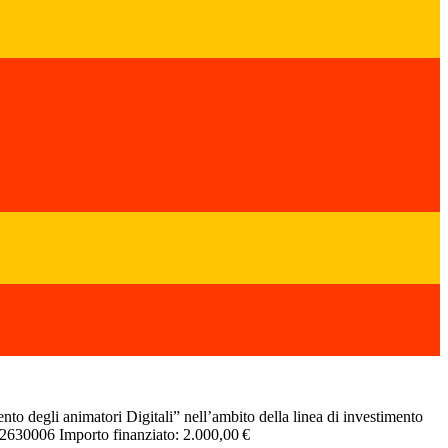
to degli animatori Digitali” nell’ambito della linea di investimento
30006 Importo finanziato: 2.000,00 €