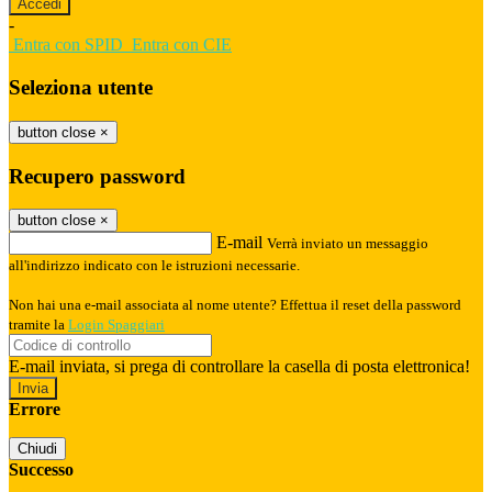
-
Entra con SPID
Entra con CIE
Seleziona utente
button close
×
Recupero password
button close
×
E-mail
Verrà inviato un messaggio
all'indirizzo indicato con le istruzioni necessarie.
Non hai una e-mail associata al nome utente? Effettua il reset della password
tramite la
Login Spaggiari
E-mail inviata, si prega di controllare la casella di posta elettronica!
Errore
Chiudi
Successo