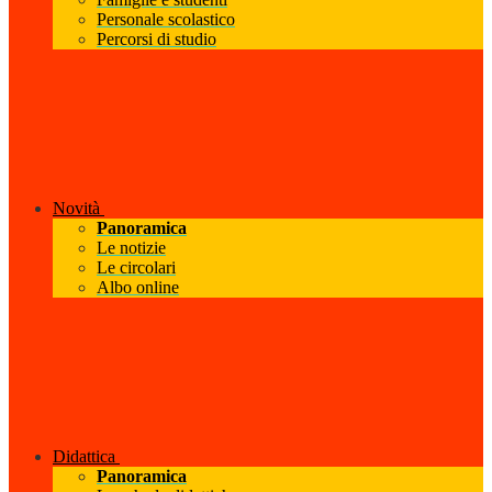
Personale scolastico
Percorsi di studio
Novità
Panoramica
Le notizie
Le circolari
Albo online
Didattica
Panoramica