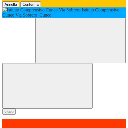
Annulla
Conferma
Istituto Comprensivo
Cuneo Via Sobrero
Cuneo
close