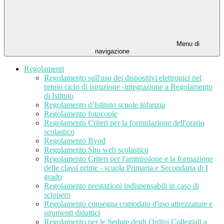
Menu di
navigazione
Regolamenti
Regolamento sull'uso dei dispositivi elettronici nel
primo ciclo di istruzione -integrazione a Regolamento
di Istituto
Regolamento d’Istituto scuole infanzia
Regolamento fotocopie
Regolamento Criteri per la formulazione dell'orario
scolastico
Regolamento Byod
Regolamento Sito web scolastico
Regolamento Criteri per l'ammissione e la formazione
delle classi prime - scuola Primaria e Secondaria di I
grado
Regolamento prestazioni indispensabili in caso di
sciopero
Regolamento consegna comodato d'uso attrezzature e
strumenti didattici
Regolamento per le Sedute degli Ordini Collegiali a