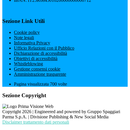
IBAN: IT25R0845010200000000000712
Sezione Link Utili
Cookie policy
Note legali
Informativa Privacy
Ufficio Relazioni con il Pubblico
Dichiarazione di accessibilità
Obiettivi di accessibilità
Whistleblowing
Gestione consensi cookie
Amministrazione trasparente
Pagina visualizzata
700
volte
Sezione Copyright
Copyright 2026 | Engineered and powered by Gruppo Spaggiari
Parma S.p.A. | Divisione Publishing & New Social Media
Disclaimer trattamento dati personali