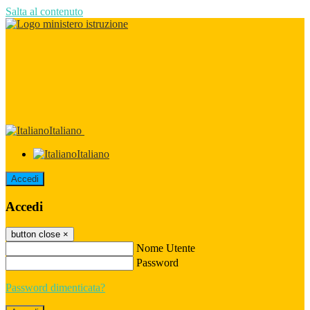
Salta al contenuto
Italiano
Italiano
Accedi
Accedi
button close
×
Nome Utente
Password
Password dimenticata?