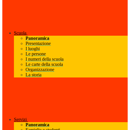
Scuola
Panoramica
Presentazione
I luoghi
Le persone
I numeri della scuola
Le carte della scuola
Organizzazione
La storia
Servizi
Panoramica
Famiglie e studenti