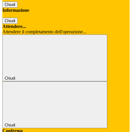
Chiudi
Informazione
Chiudi
Attendere...
Attendere il completamento dell'operazione...
Chiudi
Chiudi
Conferma