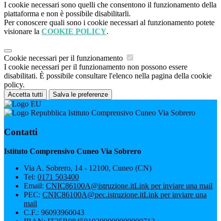
I cookie necessari sono quelli che consentono il funzionamento della
piattaforma e non è possibile disabilitarli.
Per conoscere quali sono i cookie necessari al funzionamento potete
visionare la
COOKIE POLICY
.
Cookie necessari per il funzionamento
I cookie necessari per il funzionamento non possono essere
disabilitati. È possibile consultare l'elenco nella pagina della cookie
policy.
Accetta tutti
Salva le preferenze
Istituto Comprensivo Cuneo Via Sobrero
Contatti
Istituto Comprensivo Cuneo Via Sobrero
Via A. Sobrero, 14 - 12100, Cuneo (CN)
Tel:
0171 503400
Email:
CNIC86100A@istruzione.it
Link per inviare una mail
PEC:
CNIC86100A@pec.istruzione.it
Link per inviare una
mail
C.F.: 96093960043