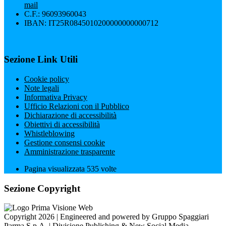
mail
C.F.: 96093960043
IBAN: IT25R0845010200000000000712
Sezione Link Utili
Cookie policy
Note legali
Informativa Privacy
Ufficio Relazioni con il Pubblico
Dichiarazione di accessibilità
Obiettivi di accessibilità
Whistleblowing
Gestione consensi cookie
Amministrazione trasparente
Pagina visualizzata
535
volte
Sezione Copyright
Copyright 2026 | Engineered and powered by Gruppo Spaggiari
Parma S.p.A. | Divisione Publishing & New Social Media