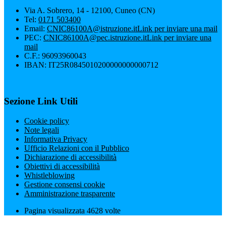
Via A. Sobrero, 14 - 12100, Cuneo (CN)
Tel:
0171 503400
Email:
CNIC86100A@istruzione.it
Link per inviare una mail
PEC:
CNIC86100A@pec.istruzione.it
Link per inviare una
mail
C.F.: 96093960043
IBAN: IT25R0845010200000000000712
Sezione Link Utili
Cookie policy
Note legali
Informativa Privacy
Ufficio Relazioni con il Pubblico
Dichiarazione di accessibilità
Obiettivi di accessibilità
Whistleblowing
Gestione consensi cookie
Amministrazione trasparente
Pagina visualizzata
4628
volte