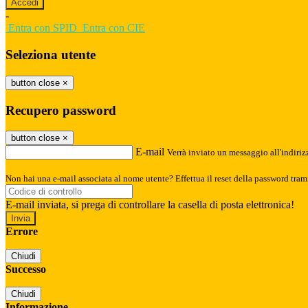
-
Entra con SPID
Entra con CIE
Seleziona utente
button close
×
Recupero password
button close
×
E-mail
Verrà inviato un messaggio all'indirizz
Non hai una e-mail associata al nome utente? Effettua il reset della password tram
E-mail inviata, si prega di controllare la casella di posta elettronica!
Errore
Chiudi
Successo
Chiudi
Informazione