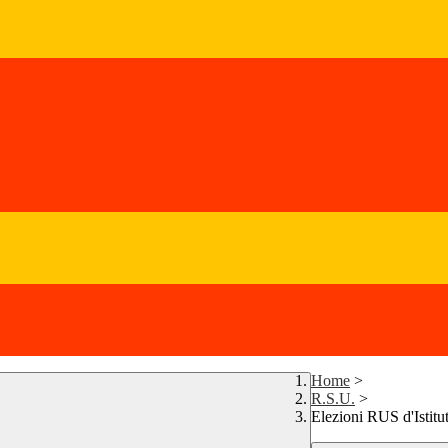
Home
>
R.S.U.
>
Elezioni RUS d'Istit