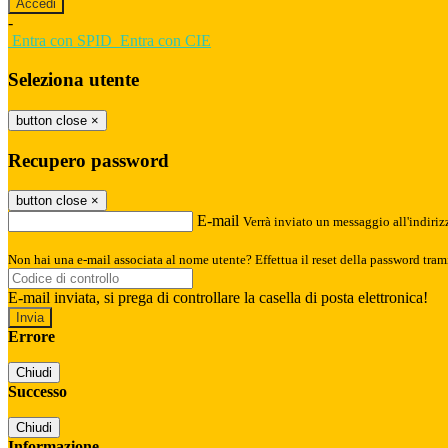
-
Entra con SPID
Entra con CIE
Seleziona utente
button close
×
Recupero password
button close
×
E-mail
Verrà inviato un messaggio all'indirizz
Non hai una e-mail associata al nome utente? Effettua il reset della password tram
E-mail inviata, si prega di controllare la casella di posta elettronica!
Errore
Chiudi
Successo
Chiudi
Informazione