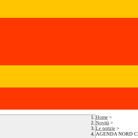
Home
>
Novità
>
Le notizie
>
AGENDA NORD CUP D