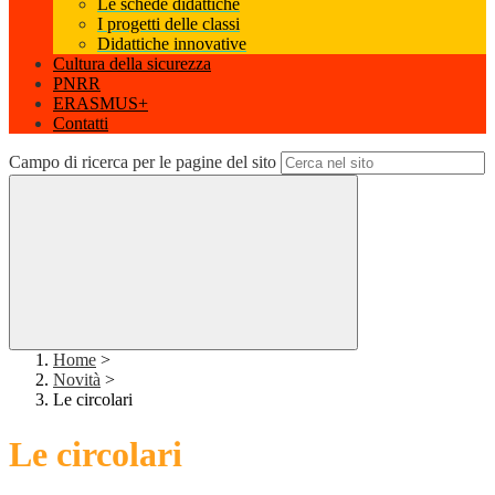
Le schede didattiche
I progetti delle classi
Didattiche innovative
Cultura della sicurezza
PNRR
ERASMUS+
Contatti
Campo di ricerca per le pagine del sito
Home
>
Novità
>
Le circolari
Le circolari