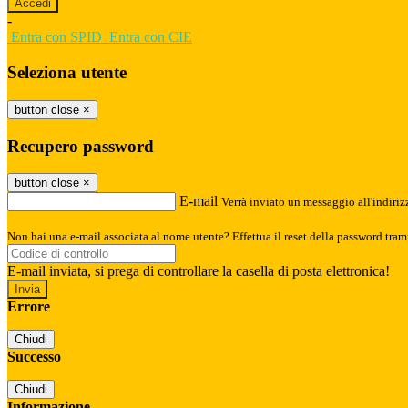
-
Entra con SPID
Entra con CIE
Seleziona utente
button close
×
Recupero password
button close
×
E-mail
Verrà inviato un messaggio all'indirizz
Non hai una e-mail associata al nome utente? Effettua il reset della password tram
E-mail inviata, si prega di controllare la casella di posta elettronica!
Errore
Chiudi
Successo
Chiudi
Informazione