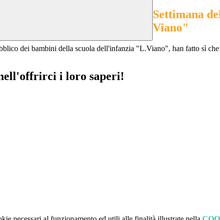
Settimana del
Viano"
pubblico dei bambini della scuola dell'infanzia "L.Viano", han fatto sì che 
ell'offrirci i loro saperi!
kie necessari al funzionamento ed utili alle finalità illustrate nella
COO