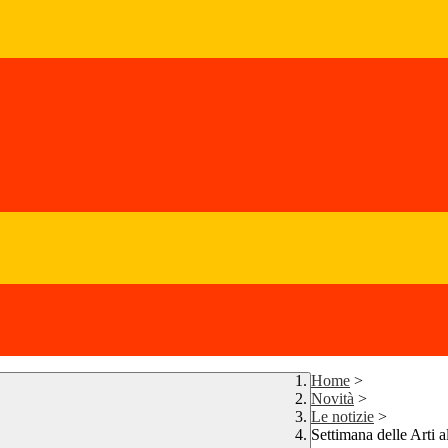
Home
>
Novità
>
Le notizie
>
Settimana delle Arti a