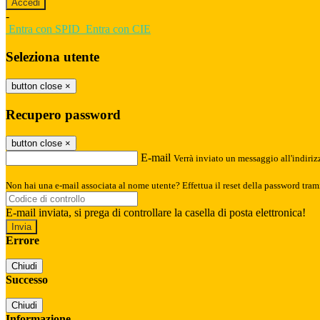
-
Entra con SPID
Entra con CIE
Seleziona utente
button close
×
Recupero password
button close
×
E-mail
Verrà inviato un messaggio all'indirizz
Non hai una e-mail associata al nome utente? Effettua il reset della password tram
E-mail inviata, si prega di controllare la casella di posta elettronica!
Errore
Chiudi
Successo
Chiudi
Informazione