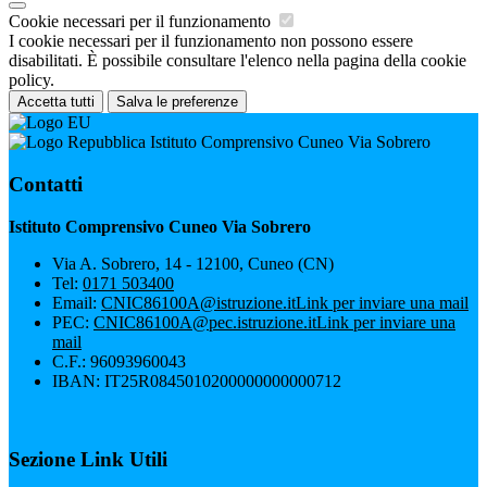
Cookie necessari per il funzionamento
I cookie necessari per il funzionamento non possono essere
disabilitati. È possibile consultare l'elenco nella pagina della cookie
policy.
Accetta tutti
Salva le preferenze
Istituto Comprensivo Cuneo Via Sobrero
Contatti
Istituto Comprensivo Cuneo Via Sobrero
Via A. Sobrero, 14 - 12100, Cuneo (CN)
Tel:
0171 503400
Email:
CNIC86100A@istruzione.it
Link per inviare una mail
PEC:
CNIC86100A@pec.istruzione.it
Link per inviare una
mail
C.F.: 96093960043
IBAN: IT25R0845010200000000000712
Sezione Link Utili