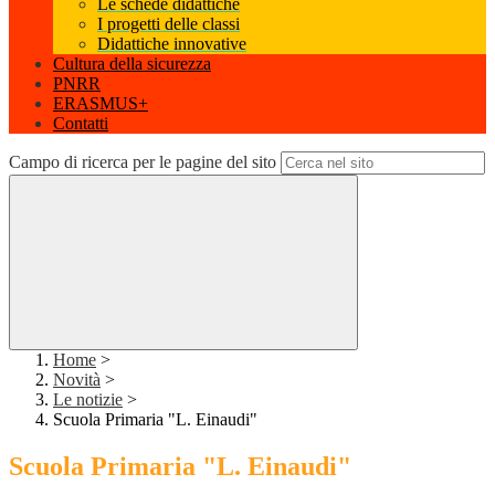
Le schede didattiche
I progetti delle classi
Didattiche innovative
Cultura della sicurezza
PNRR
ERASMUS+
Contatti
Campo di ricerca per le pagine del sito
Home
>
Novità
>
Le notizie
>
Scuola Primaria "L. Einaudi"
Scuola Primaria "L. Einaudi"