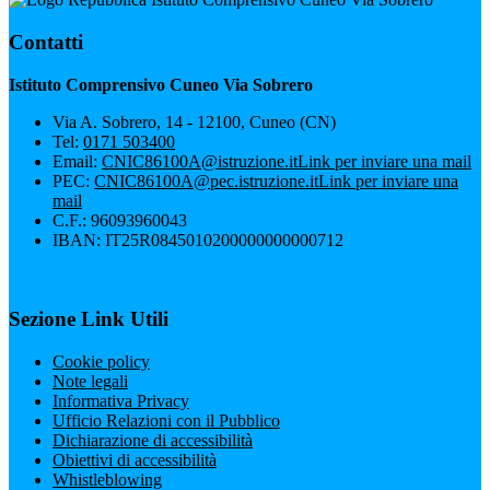
Contatti
Istituto Comprensivo Cuneo Via Sobrero
Via A. Sobrero, 14 - 12100, Cuneo (CN)
Tel:
0171 503400
Email:
CNIC86100A@istruzione.it
Link per inviare una mail
PEC:
CNIC86100A@pec.istruzione.it
Link per inviare una
mail
C.F.: 96093960043
IBAN: IT25R0845010200000000000712
Sezione Link Utili
Cookie policy
Note legali
Informativa Privacy
Ufficio Relazioni con il Pubblico
Dichiarazione di accessibilità
Obiettivi di accessibilità
Whistleblowing