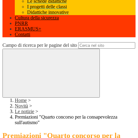
Le schede didattiche
I progetti delle classi
Didattiche innovative
Cultura della sicurezza
PNRR
ERASMUS+
Contatti
Campo di ricerca per le pagine del sito
Home
>
Novità
>
Le notizie
>
Premiazioni "Quarto concorso per la consapevolezza
sull'autismo"
Premiazioni "Quarto concorso per la