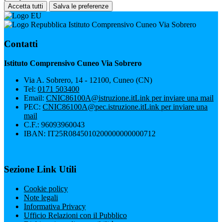
Accetta tutti
Salva le preferenze
Istituto Comprensivo Cuneo Via Sobrero
Contatti
Istituto Comprensivo Cuneo Via Sobrero
Via A. Sobrero, 14 - 12100, Cuneo (CN)
Tel:
0171 503400
Email:
CNIC86100A@istruzione.it
Link per inviare una mail
PEC:
CNIC86100A@pec.istruzione.it
Link per inviare una
mail
C.F.: 96093960043
IBAN: IT25R0845010200000000000712
Sezione Link Utili
Cookie policy
Note legali
Informativa Privacy
Ufficio Relazioni con il Pubblico