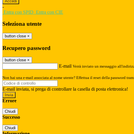
-
Entra con SPID
Entra con CIE
Seleziona utente
button close
×
Recupero password
button close
×
E-mail
Verrà inviato un messaggio all'indirizz
Non hai una e-mail associata al nome utente? Effettua il reset della password tram
E-mail inviata, si prega di controllare la casella di posta elettronica!
Errore
Chiudi
Successo
Chiudi
Informazione