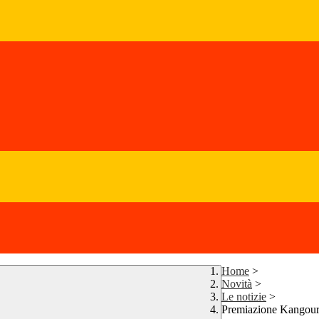
Home
>
Novità
>
Le notizie
>
Premiazione Kangouro