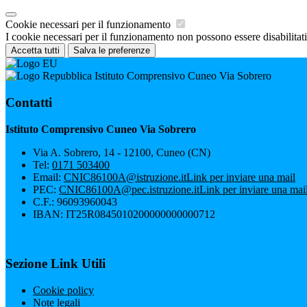
Cookie necessari per il funzionamento
I cookie necessari per il funzionamento non possono essere disabilitati.
Accetta tutti
Salva le preferenze
Istituto Comprensivo Cuneo Via Sobrero
Contatti
Istituto Comprensivo Cuneo Via Sobrero
Via A. Sobrero, 14 - 12100, Cuneo (CN)
Tel:
0171 503400
Email:
CNIC86100A@istruzione.it
Link per inviare una mail
PEC:
CNIC86100A@pec.istruzione.it
Link per inviare una mai
C.F.: 96093960043
IBAN: IT25R0845010200000000000712
Sezione Link Utili
Cookie policy
Note legali