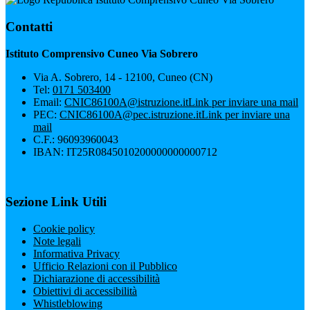
Contatti
Istituto Comprensivo Cuneo Via Sobrero
Via A. Sobrero, 14 - 12100, Cuneo (CN)
Tel:
0171 503400
Email:
CNIC86100A@istruzione.it
Link per inviare una mail
PEC:
CNIC86100A@pec.istruzione.it
Link per inviare una
mail
C.F.: 96093960043
IBAN: IT25R0845010200000000000712
Sezione Link Utili
Cookie policy
Note legali
Informativa Privacy
Ufficio Relazioni con il Pubblico
Dichiarazione di accessibilità
Obiettivi di accessibilità
Whistleblowing