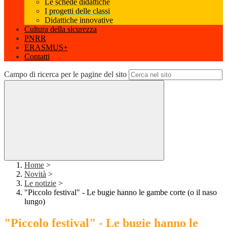
Le schede didattiche
I progetti delle classi
Didattiche innovative
Cultura della sicurezza
PNRR
ERASMUS+
Contatti
Campo di ricerca per le pagine del sito
Home
>
Novità
>
Le notizie
>
"Piccolo festival" - Le bugie hanno le gambe corte (o il naso
lungo)
"Piccolo festival" - Le bugie hanno le