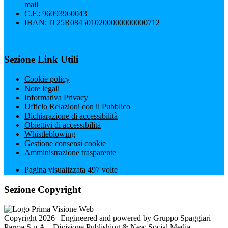
mail
C.F.: 96093960043
IBAN: IT25R0845010200000000000712
Sezione Link Utili
Cookie policy
Note legali
Informativa Privacy
Ufficio Relazioni con il Pubblico
Dichiarazione di accessibilità
Obiettivi di accessibilità
Whistleblowing
Gestione consensi cookie
Amministrazione trasparente
Pagina visualizzata
497
volte
Sezione Copyright
Copyright 2026 | Engineered and powered by Gruppo Spaggiari
Parma S.p.A. | Divisione Publishing & New Social Media