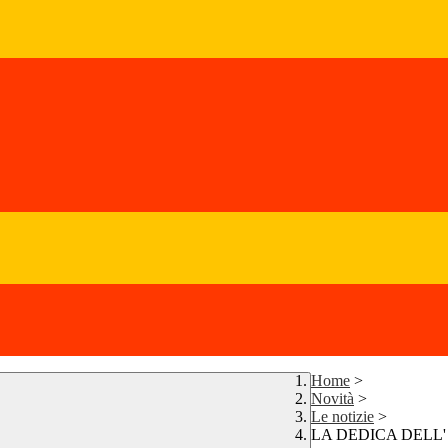
Home
>
Novità
>
Le notizie
>
LA DEDICA DELL'