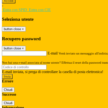
-
Entra con SPID
Entra con CIE
Seleziona utente
button close
×
Recupero password
button close
×
E-mail
Verrà inviato un messaggio all'indirizz
Non hai una e-mail associata al nome utente? Effettua il reset della password tram
E-mail inviata, si prega di controllare la casella di posta elettronica!
Errore
Chiudi
Successo
Chiudi
Informazione