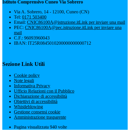
Istituto Comprensivo Cuneo Via Sobrero
Via A. Sobrero, 14 - 12100, Cuneo (CN)
Tel:
0171 503400
Email:
CNIC86100A@istruzione.it
Link per inviare una mail
PEC:
CNIC86100A@pec.istruzione.it
Link per inviare una
mail
C.F.: 96093960043
IBAN: IT25R0845010200000000000712
Sezione Link Utili
Cookie policy
Note legali
Informativa Privacy
Ufficio Relazioni con il Pubblico
Dichiarazione di accessibilità
Obiettivi di accessibilità
Whistleblowing
Gestione consensi cookie
Amministrazione trasparente
Pagina visualizzata
940
volte