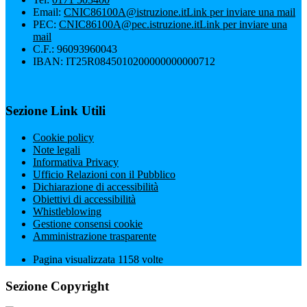
Email:
CNIC86100A@istruzione.it
Link per inviare una mail
PEC:
CNIC86100A@pec.istruzione.it
Link per inviare una
mail
C.F.: 96093960043
IBAN: IT25R0845010200000000000712
Sezione Link Utili
Cookie policy
Note legali
Informativa Privacy
Ufficio Relazioni con il Pubblico
Dichiarazione di accessibilità
Obiettivi di accessibilità
Whistleblowing
Gestione consensi cookie
Amministrazione trasparente
Pagina visualizzata
1158
volte
Sezione Copyright