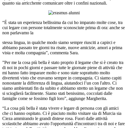
quanto sia arricchente comunicare oltre i confini nazionali.
“É stata un esperienza bellissima da cui ho imparato molte cose, tra
cui legare con persone totalmente sconosciute prima di ora: anche se
non parlavamo la
stessa lingua, in qualche modo siamo sempre riusciti a capirci e
abbiamo passato tre giorni tra risate, nuove amicizie, amori a prima
vista e molta compagnia”, commenta Sara.
”Per me la cosa più bella è stato proprio il legame che si è creato tra
di noi in pochi giorni e passare tutte le giornate piene di attività che
mi hanno fatto imparare molto e sono state soprattutto molto
divertenti visto che eravamo sempre in compagnia. Ci siamo capiti
nonostante la differenza di lingua, aiutandoci l’un con l'altro. Ci
siamo ambientati fin da subito e abbiamo stretto un legame che non
si scioglierà facilmente. Siamo stati benissimo, coccolati dalle
famiglie come se fossimo figli loro”, aggiunge Margherita.
“La cosa più bella è stata vivere e legare di persona con gli amici
che ci hanno ospitato. Ci è piaciuto molto visitare sia di Murcia sia
Cieza ammirando le grandi distese rosa. Fuori dalle attività
scolastiche abbiamo avuto l'opportunità d'incontrarci tra di noi e fare