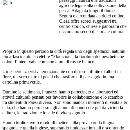
paesaggi naturali e le tradizioni
agricole legate alla coltivazione della
pesca. Adagiata lungo il fiume
Segura e circondata da dolci colline,
Cieza offre scorci suggestivi tra
centro storico, chiese e panorami che
raccontano secoli di storia e cultura.
Proprio in questo periodo la città regala uno degli spettacoli naturali
più affascinanti: la celebre “Floración”, la fioritura dei pescheti che
colora l’intera valle con sfumature di rosa e bianco.
Un’esperienza visiva emozionante con distese infinite di alberi in
fiore, un vero mare di petali che trasforma il paesaggio in una
cartolina primaverile.
Durante la settimana, i ragazzi hanno partecipato a laboratori ed
attività culturali pensati per favorire la collaborazione e lo scambio
tra studenti di Paesi diversi. Non sono mancati momenti di visita alla
città, che hanno permesso agli alunni di conoscere più da vicino la
cultura, le tradizioni e lo stile di vita spagnolo.
Hanno inoltre avuto modo di mettersi alla prova con la lingua
spagnola e quella inglese, superando timidezze iniziali e scoprendo