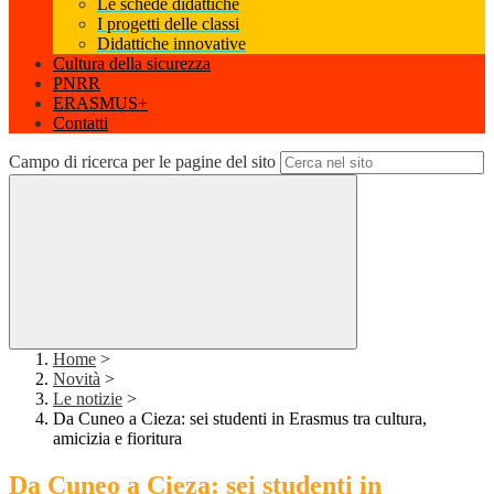
Le schede didattiche
I progetti delle classi
Didattiche innovative
Cultura della sicurezza
PNRR
ERASMUS+
Contatti
Campo di ricerca per le pagine del sito
Home
>
Novità
>
Le notizie
>
Da Cuneo a Cieza: sei studenti in Erasmus tra cultura,
amicizia e fioritura
Da Cuneo a Cieza: sei studenti in