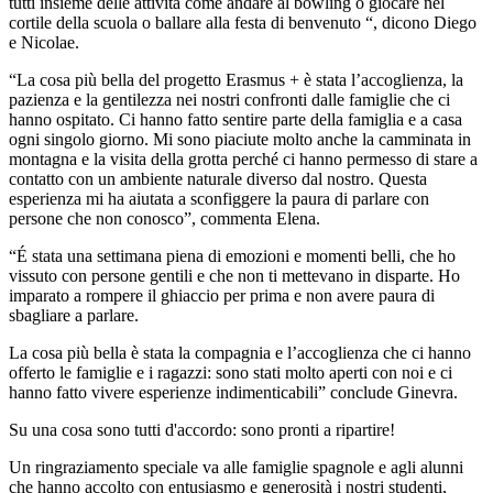
tutti insieme delle attività come andare al bowling o giocare nel
cortile della scuola o ballare alla festa di benvenuto “, dicono Diego
e Nicolae.
“La cosa più bella del progetto Erasmus + è stata l’accoglienza, la
pazienza e la gentilezza nei nostri confronti dalle famiglie che ci
hanno ospitato. Ci hanno fatto sentire parte della famiglia e a casa
ogni singolo giorno. Mi sono piaciute molto anche la camminata in
montagna e la visita della grotta perché ci hanno permesso di stare a
contatto con un ambiente naturale diverso dal nostro. Questa
esperienza mi ha aiutata a sconfiggere la paura di parlare con
persone che non conosco”, commenta Elena.
“É stata una settimana piena di emozioni e momenti belli, che ho
vissuto con persone gentili e che non ti mettevano in disparte. Ho
imparato a rompere il ghiaccio per prima e non avere paura di
sbagliare a parlare.
La cosa più bella è stata la compagnia e l’accoglienza che ci hanno
offerto le famiglie e i ragazzi: sono stati molto aperti con noi e ci
hanno fatto vivere esperienze indimenticabili” conclude Ginevra.
Su una cosa sono tutti d'accordo: sono pronti a ripartire!
Un ringraziamento speciale va alle famiglie spagnole e agli alunni
che hanno accolto con entusiasmo e generosità i nostri studenti,