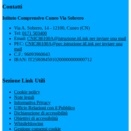
Contatti
Istituto Comprensivo Cuneo Via Sobrero
Via A. Sobrero, 14 - 12100, Cuneo (CN)
Tel:
0171 503400
Email:
CNIC86100A@istruzione.it
Link per inviare una mail
PEC:
CNIC86100A@pec.istruzione.it
Link per inviare una
mail
C.F.: 96093960043
IBAN: IT25R0845010200000000000712
Sezione Link Utili
Cookie policy
Note legali
Informativa Privacy
Ufficio Relazioni con il Pubblico
Dichiarazione di accessibilità
Obiettivi di accessibilità
Whistleblowing
Gestione consensi cookie