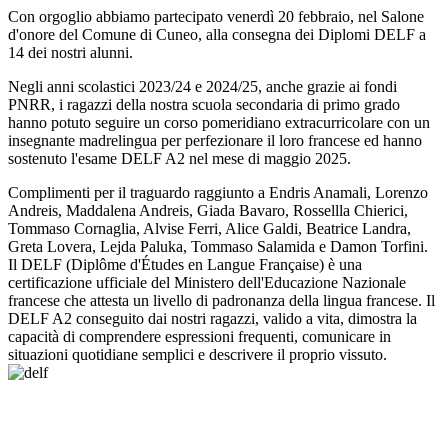
Con orgoglio abbiamo partecipato venerdì 20 febbraio, nel Salone
d'onore del Comune di Cuneo, alla consegna dei Diplomi DELF a
14 dei nostri alunni.
Negli anni scolastici 2023/24 e 2024/25, anche grazie ai fondi
PNRR, i ragazzi della nostra scuola secondaria di primo grado
hanno potuto seguire un corso pomeridiano extracurricolare con un
insegnante madrelingua per perfezionare il loro francese ed hanno
sostenuto l'esame DELF A2 nel mese di maggio 2025.
Complimenti per il traguardo raggiunto a Endris Anamali, Lorenzo
Andreis, Maddalena Andreis, Giada Bavaro, Rossellla Chierici,
Tommaso Cornaglia, Alvise Ferri, Alice Galdi, Beatrice Landra,
Greta Lovera, Lejda Paluka, Tommaso Salamida e Damon Torfini.
Il DELF (Diplôme d'Études en Langue Française) è una
certificazione ufficiale del Ministero dell'Educazione Nazionale
francese che attesta un livello di padronanza della lingua francese.
Il
DELF A2 conseguito dai nostri ragazzi, valido a vita, dimostra la
capacità di comprendere espressioni frequenti, comunicare in
situazioni quotidiane semplici e descrivere il proprio vissuto.