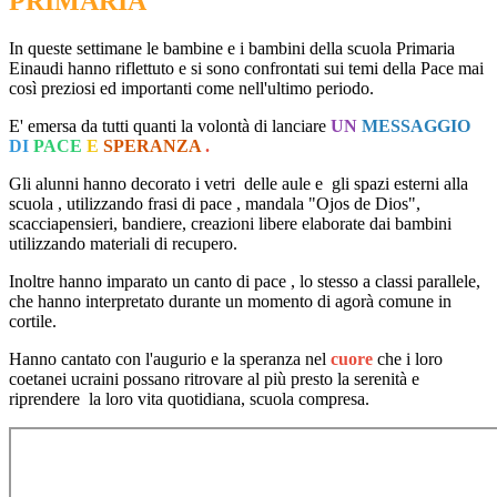
PRIMARIA
In queste settimane le bambine e i bambini della scuola Primaria
Einaudi hanno riflettuto e si sono confrontati sui temi della Pace mai
così preziosi ed importanti come nell'ultimo periodo.
E' emersa da tutti quanti la volontà di lanciare
UN
MESSAGGIO
DI
PACE
E
SPERANZA
.
Gli alunni hanno decorato i vetri delle aule e gli spazi esterni alla
scuola , utilizzando frasi di pace , mandala "Ojos de Dios",
scacciapensieri, bandiere, creazioni libere elaborate dai bambini
utilizzando materiali di recupero.
Inoltre hanno imparato un canto di pace , lo stesso a classi parallele,
che hanno interpretato durante un momento di agorà comune in
cortile.
Hanno cantato con l'augurio e la speranza nel
cuore
che i loro
coetanei ucraini possano ritrovare al più presto la serenità e
riprendere la loro vita quotidiana, scuola compresa.