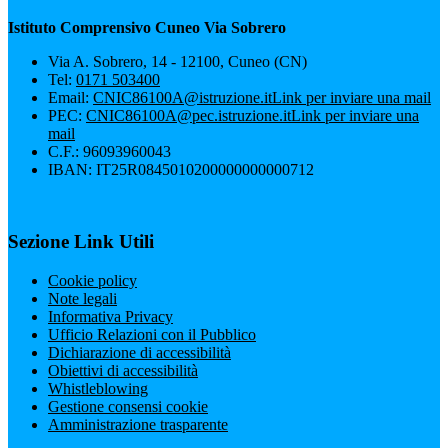
Istituto Comprensivo Cuneo Via Sobrero
Via A. Sobrero, 14 - 12100, Cuneo (CN)
Tel:
0171 503400
Email:
CNIC86100A@istruzione.it
Link per inviare una mail
PEC:
CNIC86100A@pec.istruzione.it
Link per inviare una
mail
C.F.: 96093960043
IBAN: IT25R0845010200000000000712
Sezione Link Utili
Cookie policy
Note legali
Informativa Privacy
Ufficio Relazioni con il Pubblico
Dichiarazione di accessibilità
Obiettivi di accessibilità
Whistleblowing
Gestione consensi cookie
Amministrazione trasparente