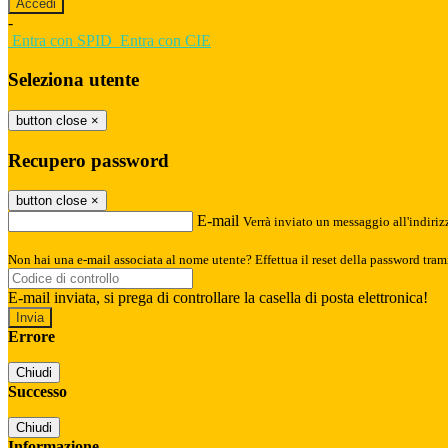
-
Entra con SPID
Entra con CIE
Seleziona utente
button close
×
Recupero password
button close
×
E-mail
Verrà inviato un messaggio all'indirizz
Non hai una e-mail associata al nome utente? Effettua il reset della password tram
E-mail inviata, si prega di controllare la casella di posta elettronica!
Errore
Chiudi
Successo
Chiudi
Informazione