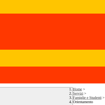
Home
>
Servizi
>
Famiglie e Studenti
>
Orientamento