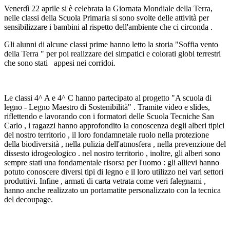
Venerdì 22 aprile si è celebrata la Giornata Mondiale della Terra,
nelle classi della Scuola Primaria si sono svolte delle attività per
sensibilizzare i bambini al rispetto dell'ambiente che ci circonda .
Gli alunni di alcune classi prime hanno letto la storia "Soffia vento
della Terra " per poi realizzare dei simpatici e colorati globi terrestri
che sono stati appesi nei corridoi.
Le classi 4^ A e 4^ C hanno partecipato al progetto "A scuola di
legno - Legno Maestro di Sostenibilità" . Tramite video e slides,
riflettendo e lavorando con i formatori delle Scuola Tecniche San
Carlo , i ragazzi hanno approfondito la conoscenza degli alberi tipici
del nostro territorio , il loro fondamnetale ruolo nella protezione
della biodiversità , nella pulizia dell'atmosfera , nella prevenzione del
dissesto idrogeologico . nel nostro territorio , inoltre, gli alberi sono
sempre stati una fondamentale risorsa per l'uomo : gli allievi hanno
potuto conoscere diversi tipi di legno e il loro utilizzo nei vari settori
produttivi. Infine , armati di carta vetrata come veri falegnami ,
hanno anche realizzato un portamatite personalizzato con la tecnica
del decoupage.