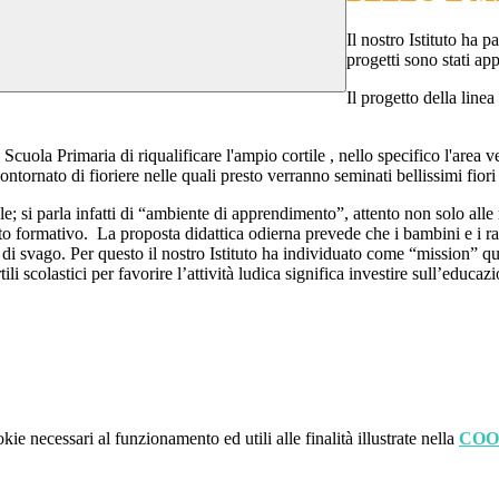
Il nostro Istituto ha 
progetti sono stati app
Il progetto della linea
cuola Primaria di riqualificare l'ampio cortile , nello specifico l'area 
ontornato di fioriere nelle quali presto verranno seminati bellissimi fior
le; si parla infatti di “ambiente di apprendimento”, attento non solo all
nto formativo.
La proposta didattica odierna prevede che i bambini e i 
 di svago. Per questo il nostro Istituto ha individuato come “mission” que
tili scolastici per favorire l’attività ludica significa investire sull’educ
kie necessari al funzionamento ed utili alle finalità illustrate nella
COO