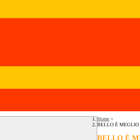
Home
>
BELLO È MEGLIO .
BELLO È ME