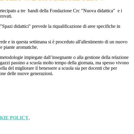
partecipato a tre bandi della Fondazione Crc "Nuova didattica" e i
rovati.
 "Spazi didattici" prevede la riqualificazione di aree specifiche in
verde e in questa settimana si è proceduto all'allestimento di un nuovo
i e piante aromatiche.
e metodologie impiegate dall’insegnante o alla gestione della relazione
ragazzi passino a scuola molto tempo della giornata, ma spesso vivono
lla del migliorare il benessere a scuola sia per docenti che per
azione delle nuove generazioni.
KIE POLICY
.