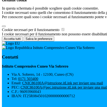
Gestione cookie
In questa schermata è possibile scegliere quali cookie consentire.
I cookie necessari sono quelli che consentono il funzionamento della pi
Per conoscere quali sono i cookie necessari al funzionamento potete v
Cookie necessari per il funzionamento
I cookie necessari per il funzionamento non possono essere disabilitati.
Accetta tutti
Salva le preferenze
Istituto Comprensivo Cuneo Via Sobrero
Contatti
Istituto Comprensivo Cuneo Via Sobrero
Via A. Sobrero, 14 - 12100, Cuneo (CN)
Tel:
0171 503400
Email:
CNIC86100A@istruzione.it
Link per inviare una mail
PEC:
CNIC86100A@pec.istruzione.it
Link per inviare una mai
C.F.: 96093960043
IBAN: IT25R0845010200000000000712