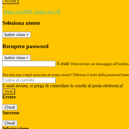
-
Entra con SPID
Entra con CIE
Seleziona utente
button close
×
Recupero password
button close
×
E-mail
Verrà inviato un messaggio all'indirizz
Non hai una e-mail associata al nome utente? Effettua il reset della password tram
E-mail inviata, si prega di controllare la casella di posta elettronica!
Errore
Chiudi
Successo
Chiudi
Informazione