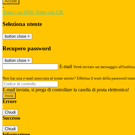
-
Entra con SPID
Entra con CIE
Seleziona utente
button close
×
Recupero password
button close
×
E-mail
Verrà inviato un messaggio all'indirizz
Non hai una e-mail associata al nome utente? Effettua il reset della password tram
E-mail inviata, si prega di controllare la casella di posta elettronica!
Errore
Chiudi
Successo
Chiudi
Informazione